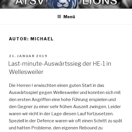
Zum
ATSV LIONS BASKETBALL
Spaß am Spiel
Inhalt
Menü
springen
AUTOR:
MICHAEL
VERÖFFENTLICHT
21. JANUAR 2019
AM
Last-minute-Auswärtssieg der HE-1 in
Wellesweiler
Die Herren I erwischten einen guten Start in das
Auswärtsspiel gegen Wellesweiler und konnten sich mit
den ersten Angriffen eine hohe Führung erspielen und
den Gegner zu einer sehr frühen Auszeit zwingen. Leider
waren wir nicht in der Lage diesen Lauf fortzusetzen.
Speziell in der Defence waren wir oft einen Schritt zu spät
und hatten Probleme, den eigenen Rebound zu