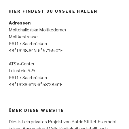
HIER FINDEST DU UNSERE HALLEN
Adressen
Moltehalle (aka Moltkedome)
Moltkestrasse
66117 Saarbrücken
49°13’48.9″N 6°57’55.0″E
ATSV-Center
Lulustein 5-9
66117 Saarbrücken
49°13’39.6″N 6°58’28.6″E
ÜBER DIESE WEBSITE
Dies ist ein privates Projekt von Patric Stiffel. Es erhebt
keinen Anspruch auf Vollständigkeit und stellt auch