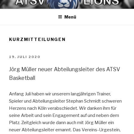
Zum
ATSV LIONS BASKETBALL
Spaß am Spiel
Inhalt
Menü
springen
KURZMITTEILUNGEN
VERÖFFENTLICHT
19. JULI 2020
AM
Jörg Müller neuer Abteilungsleiter des ATSV
Basketball
Anfang Juli haben wir unserem langjährigen Trainer,
Spieler und Abteilungsleiter Stephan Schmidt schweren
Herzens nach Köln verabschiedet. Wir danken ihm für
seine Arbeit und sein Engagement auf und neben dem
Platz. Zeitgleich wurde dann auch mit Jörg Müller ein
neuer Abteilungsleiter ernannt. Das Vereins-Urgestein,