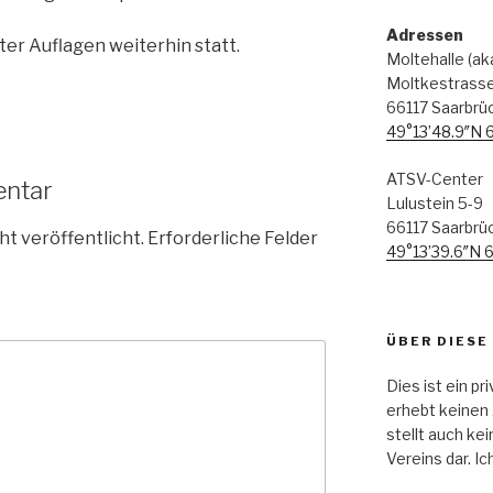
Adressen
ter Auflagen weiterhin statt.
Moltehalle (a
Moltkestrass
66117 Saarbrü
49°13’48.9″N 
ATSV-Center
entar
Lulustein 5-9
66117 Saarbrü
ht veröffentlicht.
Erforderliche Felder
49°13’39.6″N 
ÜBER DIESE
Dies ist ein pr
erhebt keinen 
stellt auch kei
Vereins dar. Ic