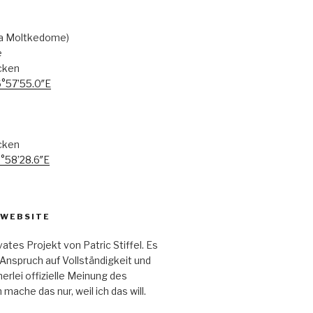
ka Moltkedome)
e
cken
6°57’55.0″E
cken
6°58’28.6″E
 WEBSITE
ivates Projekt von Patric Stiffel. Es
Anspruch auf Vollständigkeit und
nerlei offizielle Meinung des
h mache das nur, weil ich das will.