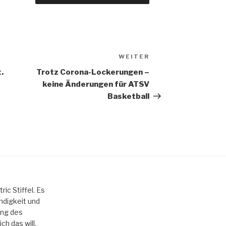
WEITER
Nächster
Beitrag
.
Trotz Corona-Lockerungen –
keine Änderungen für ATSV
Basketball
ric Stiffel. Es
ndigkeit und
nung des
ch das will.