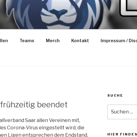
NS BASKETBALL
llen
Teams
Merch
Kontakt
Impressum / Dis
SUCHE
frühzeitig beendet
Suche
nach:
allverband Saar allen Vereinen mit,
es Corona-Virus eingestellt wird, die
lnen Ligen entsprechen dem Endstand.
HIER FINDE