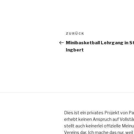
Beitragsnavigation
Vorheriger
ZURÜCK
Beitrag
Minibasketball Lehrgang in St
Ingbert
Dies ist ein privates Projekt von Pat
erhebt keinen Anspruch auf Vollstä
stellt auch keinerlei offizielle Mei
Vereins dar. Ich mache das nur, weil i