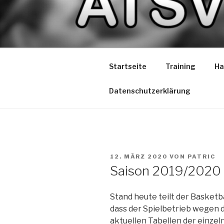
Zum
Inhalt
ATSV LIO
springen
Spaß am Spiel
Startseite
Training
Ha
Datenschutzerklärung
VERÖFFENTLICHT
12. MÄRZ 2020
VON
PATRIC
AM
Saison 2019/2020 
Stand heute teilt der Basketb
dass der Spielbetrieb wegen d
aktuellen Tabellen der einze