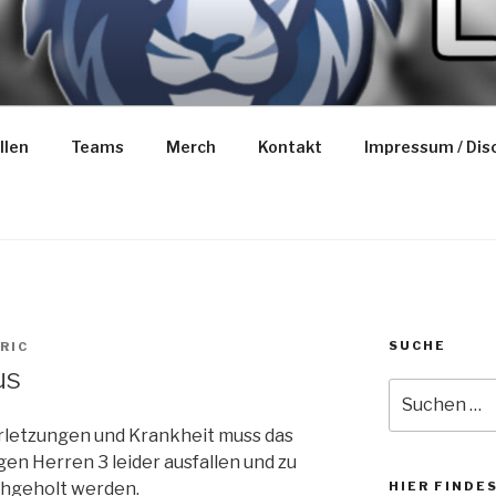
NS BASKETBALL
llen
Teams
Merch
Kontakt
Impressum / Dis
SUCHE
RIC
us
Suche
nach:
rletzungen und Krankheit muss das
gen Herren 3 leider ausfallen und zu
chgeholt werden.
HIER FINDE