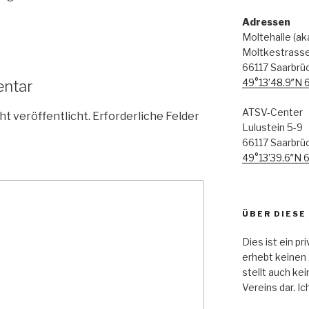
Adressen
Moltehalle (a
Moltkestrass
66117 Saarbrü
49°13’48.9″N 
entar
ATSV-Center
ht veröffentlicht.
Erforderliche Felder
Lulustein 5-9
66117 Saarbrü
49°13’39.6″N 
ÜBER DIESE
Dies ist ein pr
erhebt keinen 
stellt auch kei
Vereins dar. Ic