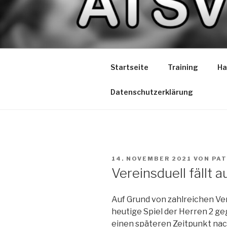
Zum
Inhalt
ATSV LIO
springen
Spaß am Spiel
Startseite
Training
Ha
Datenschutzerklärung
VERÖFFENTLICHT
14. NOVEMBER 2021
VON
PAT
AM
Vereinsduell fällt a
Auf Grund von zahlreichen Ve
heutige Spiel der Herren 2 ge
einen späteren Zeitpunkt na