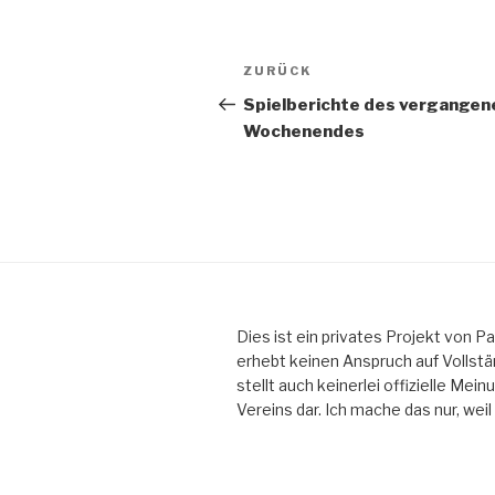
Beitragsnavigation
Vorheriger
ZURÜCK
Beitrag
Spielberichte des vergangen
Wochenendes
Dies ist ein privates Projekt von Pat
erhebt keinen Anspruch auf Vollstä
stellt auch keinerlei offizielle Mei
Vereins dar. Ich mache das nur, weil i