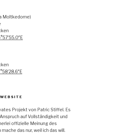
ka Moltkedome)
e
cken
6°57’55.0″E
cken
6°58’28.6″E
 WEBSITE
ivates Projekt von Patric Stiffel. Es
Anspruch auf Vollständigkeit und
nerlei offizielle Meinung des
h mache das nur, weil ich das will.