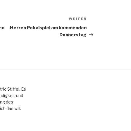
WEITER
Nächster
Beitrag
en
Herren Pokalspiel am kommenden
Donnerstag
ric Stiffel. Es
ndigkeit und
nung des
ch das will.