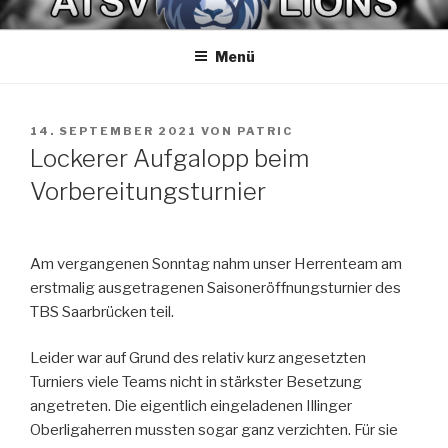
Zum
ATSV LIONS BASKETBALL
Spaß am Spiel
Inhalt
Menü
springen
VERÖFFENTLICHT
14. SEPTEMBER 2021
VON
PATRIC
AM
Lockerer Aufgalopp beim
Vorbereitungsturnier
Am vergangenen Sonntag nahm unser Herrenteam am
erstmalig ausgetragenen Saisoneröffnungsturnier des
TBS Saarbrücken teil.
Leider war auf Grund des relativ kurz angesetzten
Turniers viele Teams nicht in stärkster Besetzung
angetreten. Die eigentlich eingeladenen Illinger
Oberligaherren mussten sogar ganz verzichten. Für sie