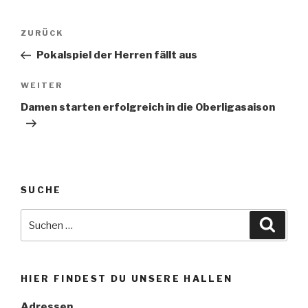
Beitragsnavigation
Vorheriger
ZURÜCK
Beitrag
Pokalspiel der Herren fällt aus
Nächster
WEITER
Beitrag
Damen starten erfolgreich in die Oberligasaison
SUCHE
Suche
Suche
nach:
HIER FINDEST DU UNSERE HALLEN
Adressen