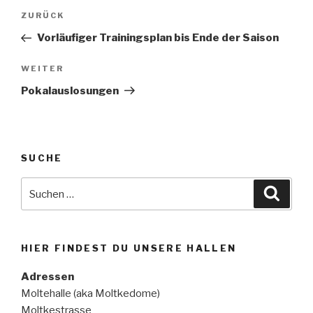
Beitragsnavigation
Vorheriger
ZURÜCK
Beitrag
Vorläufiger Trainingsplan bis Ende der Saison
Nächster
WEITER
Beitrag
Pokalauslosungen
SUCHE
Suche
Suche
nach:
HIER FINDEST DU UNSERE HALLEN
Adressen
Moltehalle (aka Moltkedome)
Moltkestrasse