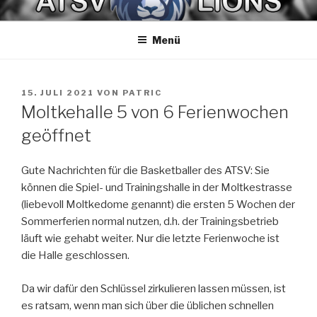
Zum
ATSV LIONS BASKETBALL
Spaß am Spiel
Inhalt
Menü
springen
VERÖFFENTLICHT
15. JULI 2021
VON
PATRIC
AM
Moltkehalle 5 von 6 Ferienwochen
geöffnet
Gute Nachrichten für die Basketballer des ATSV: Sie
können die Spiel- und Trainingshalle in der Moltkestrasse
(liebevoll Moltkedome genannt) die ersten 5 Wochen der
Sommerferien normal nutzen, d.h. der Trainingsbetrieb
läuft wie gehabt weiter. Nur die letzte Ferienwoche ist
die Halle geschlossen.
Da wir dafür den Schlüssel zirkulieren lassen müssen, ist
es ratsam, wenn man sich über die üblichen schnellen