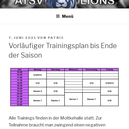
Zum
ATSV LIONS BASKETBALL
Spaß am Spiel
Inhalt
Menü
springen
VERÖFFENTLICHT
7. JUNI 2021
VON
PATRIC
AM
Vorläufiger Trainingsplan bis Ende
der Saison
Alle Trainings finden in der Moltkehalle statt. Zur
Teilnahme braucht man zwingend einen negativen