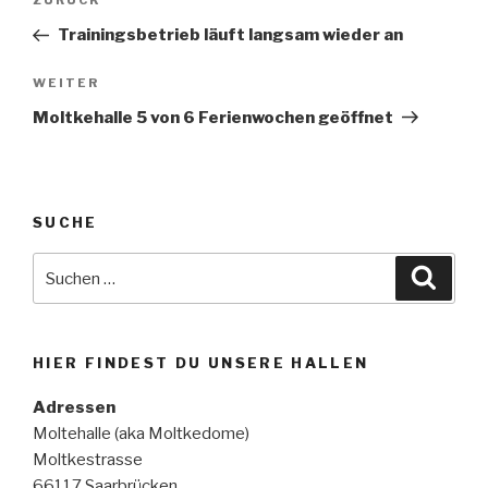
Vorheriger
ZURÜCK
Beitrag
Trainingsbetrieb läuft langsam wieder an
Nächster
WEITER
Beitrag
Moltkehalle 5 von 6 Ferienwochen geöffnet
SUCHE
Suche
Suche
nach:
HIER FINDEST DU UNSERE HALLEN
Adressen
Moltehalle (aka Moltkedome)
Moltkestrasse
66117 Saarbrücken